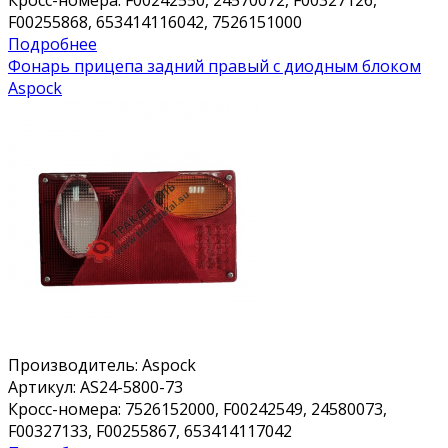
F00255868, 653414116042, 7526151000
Подробнее
Фонарь прицепа задний правый с диодным блоком
Aspock
Производитель:
Aspock
Артикул:
AS24-5800-73
Кросс-номера:
7526152000, F00242549, 24580073,
F00327133, F00255867, 653414117042